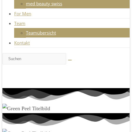
med beauty swiss
For Men
Team
Teamübersicht
Kontakt
Diese
Website
durchsuchen