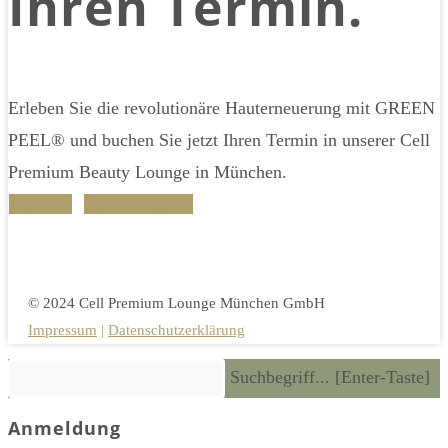
Ihren Termin.
Erleben Sie die revolutionäre Hauterneuerung mit GREEN
PEEL® und buchen Sie jetzt Ihren Termin in unserer Cell
Premium Beauty Lounge in München.
Kontakt
Termin buchen
© 2024 Cell Premium Lounge München GmbH
Impressum
|
Datenschutzerklärung
Diese
Pre
Suchbegriff... [Enter-Taste]
Website
Es
durchsuchen
to
Anmeldung
clo